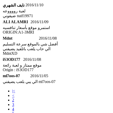
2016/11/10
نايف الشهري
لعبة رووووعه
ضيفوني naif19971
ALI ALAMRI
2016/11/09
استمرو موقع بأسعار تنافسيه
ORIGIN:A1-3MRI
Mdnt
2016/11/08
أفضل شي بالموقع سرعة التسليم
الي حاب يلعب باتلفيد يضيفني
MdntXD
iS3OD177
2016/11/08
موقع ممتاز و لعبة رائعة
Origin : iS3OD177
ml7oos-07
2016/11/05
الي يبي بلعب يضيفني ml7oos-07
|<
<
2
3
4