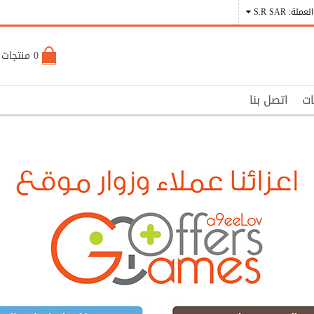
العملة: S.R SAR
0 منتجات - S.R 0
ات
اتصل بنا