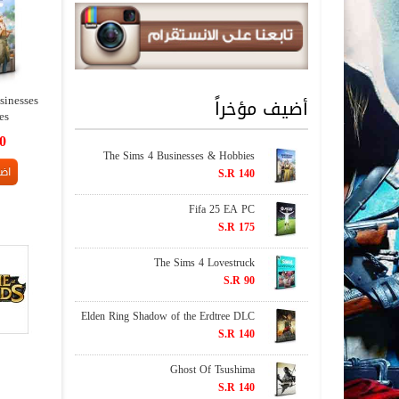
sinesses
أضيف مؤخراً
es
0
The Sims 4 Businesses & Hobbies
اضا
S.R 140
Fifa 25 EA PC
S.R 175
The Sims 4 Lovestruck
S.R 90
Elden Ring Shadow of the Erdtree DLC
S.R 140
Ghost Of Tsushima
S.R 140