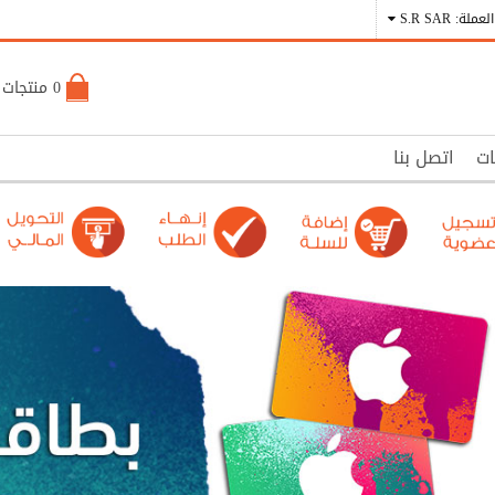
العملة: S.R SAR
0 منتجات - S.R 0
ات
اتصل بنا