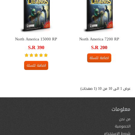
North America 15000 RP
North America 7200 RP
S.R 390
S.R 200
اضافة للسلة
اضافة للسلة
عرض 1 الى 10 من 10 (1 صفحات)
معلومات
من نحن
الخصوصية
شروط الاستخدام