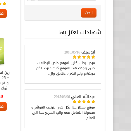
ابحث
اضا
شهادات نعتز بها
ابوسيف
2018/05/16
مرحبا بحثت كثيرا لموقع خاص للبطاقات
حتى وجدت هذا الموقع كنت متردد لكن
جربتهم ولم اندم 5 دقايق وال..
+ 
و فيس
توك 
20
عبدالله العلي
2015/06/06
اضا
موقع ممتاز جدا بكل شي بترتيب القوائم و
سهولة التعامل معه والرد السريع جدا الى
الامام ..