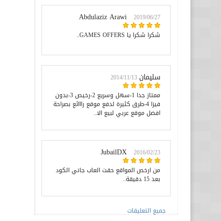
Abdulaziz Arawi
2019/06/27
شكرا شكرا يا GAMES OFFERS..
سليمان
2014/11/13
ممتاز جدا 1-سهل وسريع 2-رخيص 3-بدون
فيزا 4-طرق كثيرة لدفع موقع رااائع بصراحة
افضل موقع عربي لبيع الا..
JubailDX
2016/02/23
من ارخص المواقع حقت العاب جاني الكود
بعد 15 دقيقة..
جميع التعليقات