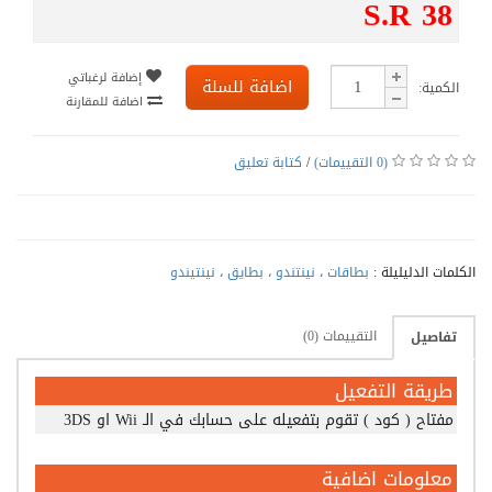
S.R 38
إضافة لرغباتي
اضافة للسلة
الكمية:
اضافة للمقارنة
(0 التقييمات)
/
كتابة تعليق
الكلمات الدليليلة :
بطاقات ، نينتندو ، بطايق ، نينتيندو
التقييمات (0)
تفاصيل
طريقة التفعيل
مفتاح ( كود ) تقوم بتفعيله على حسابك في الـ Wii او 3DS
معلومات اضافية