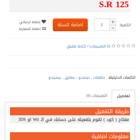
S.R 125
إضافة لرغباتي
اضافة للسلة
الكمية:
اضافة للمقارنة
(0 التقييمات)
/
كتابة تعليق
الكلمات الدليليلة :
بطاقات ، نينتندو ، بطايق ، نينتيندو
التقييمات (0)
تفاصيل
طريقة التفعيل
مفتاح ( كود ) تقوم بتفعيله على حسابك في الـ Wii او 3DS
معلومات اضافية