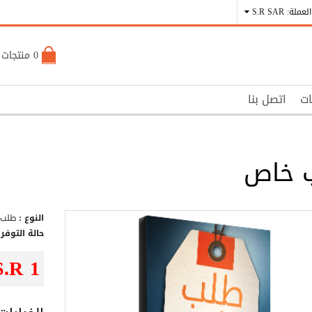
العملة: S.R SAR
0 منتجات - S.R 0
ات
اتصل بنا
 خاص
النوع :
طلب 
حالة التوفر 
S.R 1