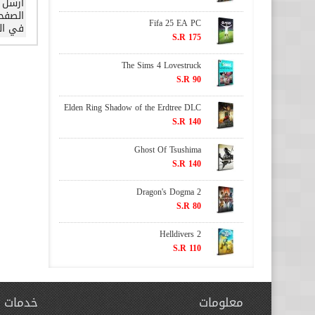
Fifa 25 EA PC
في ال
S.R 175
The Sims 4 Lovestruck
S.R 90
Elden Ring Shadow of the Erdtree DLC
S.R 140
Ghost Of Tsushima
S.R 140
Dragon's Dogma 2
S.R 80
Helldivers 2
S.R 110
معلومات
خدمات ا