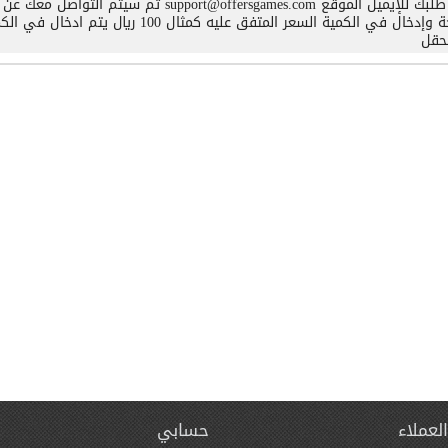
ارسل طلبك للإيميل الموقع rt@offersgames.com
حقل
لعملاء
حسابي