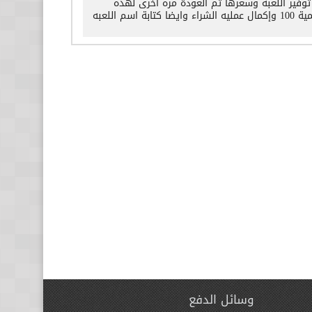
suppo ثم سيتم التواصل معك عن توفير اللعبه وسعرها ثم العودة مره اخرى لهذه
الصفحة وإدخال في الكمية السعر المتفق عليه كمثال 100 ريال يتم ادخال في الكمية 100 وإكمال عمليه الشراء وايضا كتابة اسم اللعبه
وسائل الدفع