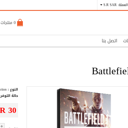
العملة: S.R SAR
0 منتجات - S.R 0
ات
اتصل بنا
Battlefie
النوع :
Action
حالة التوفر 
.R 30