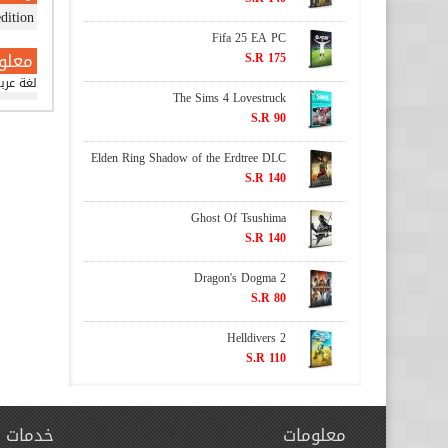
edition
Fifa 25 EA PC
معلو
S.R 175
لغة عرب
The Sims 4 Lovestruck
S.R 90
Elden Ring Shadow of the Erdtree DLC
S.R 140
Ghost Of Tsushima
S.R 140
Dragon's Dogma 2
S.R 80
Helldivers 2
S.R 110
معلومات
خدمات ا