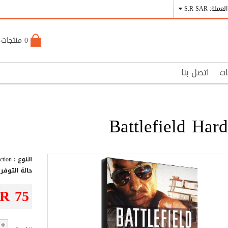
العملة: S.R SAR
0 منتجات - S.R 0
ات
اتصل بنا
Battlefield Hard
النوع :
Action
حالة التوفر 
.R 75