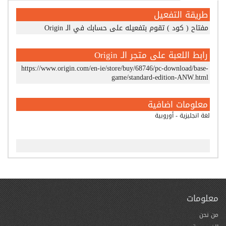
طريقة التفعيل
مفتاح ( كود ) تقوم بتفعيله على حسابك في الـ Origin
رابط اللعبة على متجر الـ Origin
https://www.origin.com/en-ie/store/buy/68746/pc-download/base-
game/standard-edition-ANW.html
معلومات اضافية
لغة انجليزية - أوروبية
معلومات
من نحن