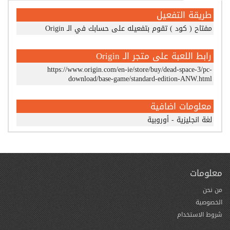
طريقة التفعيل
مفتاح ( كود ) تقوم بتفعيله على حسابك في الـ Origin
رابط اللعبة على متجر الـ Origin
https://www.origin.com/en-ie/store/buy/dead-space-3/pc-
download/base-game/standard-edition-ANW.html
معلومات اضافية
لغة انجليزية - أوروبية
معلومات
من نحن
الخصوصية
شروط الاستخدام