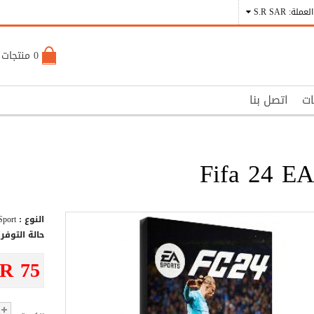
العملة: S.R SAR
0 منتجات - S.R 0
ات
اتصل بنا
Fifa 24 E
النوع :
Sport
حالة التوفر 
.R 75