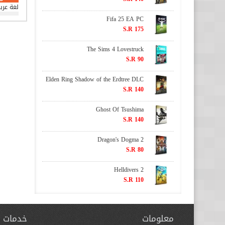
لغة عرب
Fifa 25 EA PC
S.R 175
The Sims 4 Lovestruck
S.R 90
Elden Ring Shadow of the Erdtree DLC
S.R 140
Ghost Of Tsushima
S.R 140
Dragon's Dogma 2
S.R 80
Helldivers 2
S.R 110
معلومات
خدمات ا