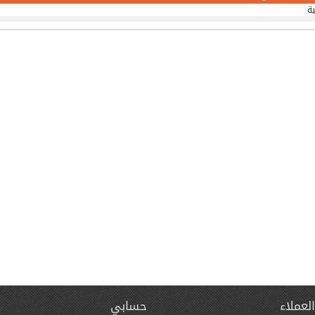
ية
لعملاء
حسابي