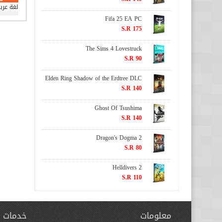
لغة عرب
Fifa 25 EA PC
S.R 175
The Sims 4 Lovestruck
S.R 90
Elden Ring Shadow of the Erdtree DLC
S.R 140
Ghost Of Tsushima
S.R 140
Dragon's Dogma 2
S.R 80
Helldivers 2
S.R 110
معلومات
خدمات ا