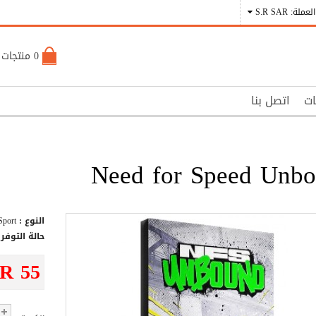
العملة: S.R SAR
0 منتجات - S.R 0
ات
اتصل بنا
Need for Speed Unb
النوع :
Sport
حالة التوفر 
.R 55