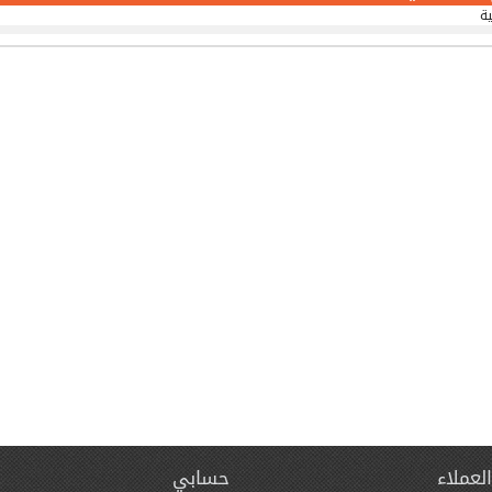
ية
لعملاء
حسابي