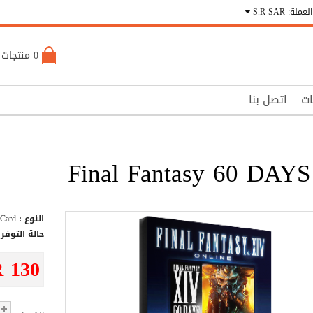
العملة: S.R SAR
0 منتجات - S.R 0
ات
اتصل بنا
Final Fantasy 60 DAY
النوع :
Card
حالة التوفر 
R 130