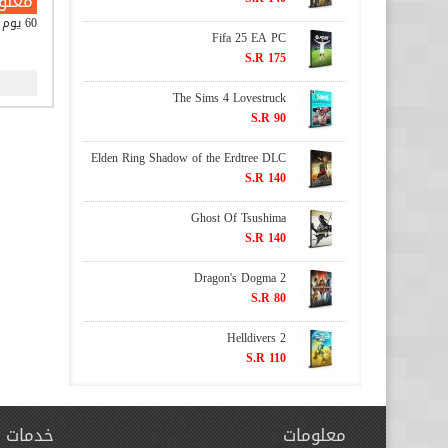
معلو
60 يوم ( اوروبي )
Fifa 25 EA PC
S.R 175
The Sims 4 Lovestruck
S.R 90
Elden Ring Shadow of the Erdtree DLC
S.R 140
Ghost Of Tsushima
S.R 140
Dragon's Dogma 2
S.R 80
Helldivers 2
S.R 110
معلومات
خدمات ا