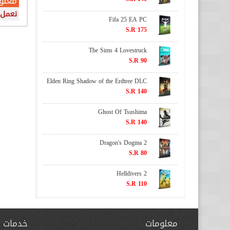
معلو
تعمل 
Fifa 25 EA PC
S.R 175
The Sims 4 Lovestruck
S.R 90
Elden Ring Shadow of the Erdtree DLC
S.R 140
Ghost Of Tsushima
S.R 140
Dragon's Dogma 2
S.R 80
Helldivers 2
S.R 110
معلومات
خدمات ا