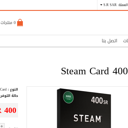
العملة: S.R SAR
0 منتجات - S.R 0
ات
اتصل بنا
Steam Card 40
النوع :
Card
حالة التوفر 
R 400