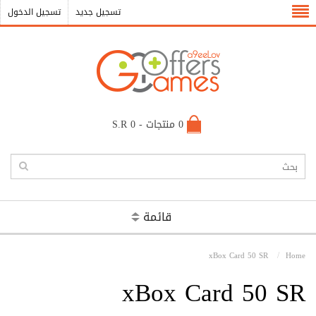
تسجيل جديد
تسجيل الدخول
0 منتجات - S.R 0
قائمة
xBox Card 50 SR
Home
xBox Card 50 SR