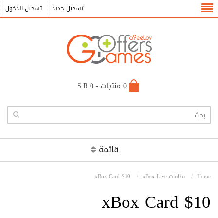
تسجيل جديد
تسجيل الدخول
0 منتجات - S.R 0
قائمة
Home
بطاقات xBox Live
xBox Card $10
xBox Card $10